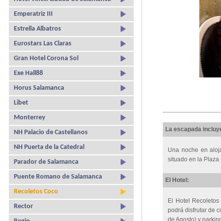
Emperatriz III
Estrella Albatros
Eurostars Las Claras
Gran Hotel Corona Sol
Exe Hall88
Horus Salamanca
Libet
Monterrey
La escapada incluy
NH Palacio de Castellanos
NH Puerta de la Catedral
Una noche en aloja
situado en la Plaza
Parador de Salamanca
Puente Romano de Salamanca
El Hotel:
Recoletos Coco
El Hotel Recoletos
Rector
podrá disfrutar de c
de Agosto) y parkin