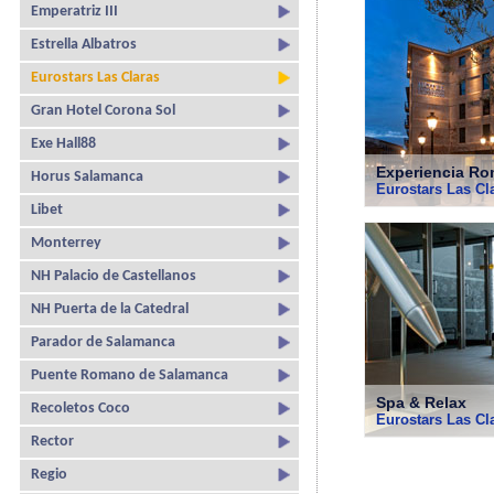
Emperatriz III
Estrella Albatros
Eurostars Las Claras
Gran Hotel Corona Sol
Exe Hall88
Experiencia Ro
Horus Salamanca
Eurostars Las Cl
Libet
Monterrey
NH Palacio de Castellanos
NH Puerta de la Catedral
Parador de Salamanca
Puente Romano de Salamanca
Spa & Relax
Recoletos Coco
Eurostars Las Cl
Rector
Regio