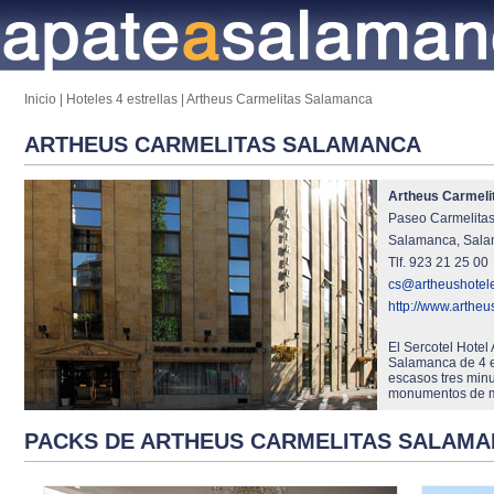
Inicio
|
Hoteles 4 estrellas
|
Artheus Carmelitas Salamanca
ARTHEUS CARMELITAS SALAMANCA
Artheus Carmeli
Paseo Carmelita
Salamanca, Sala
Tlf. 923 21 25 00
cs@artheushotel
http://www.artheu
El Sercotel Hotel
Salamanca de 4 es
escasos tres minu
monumentos de may
PACKS DE ARTHEUS CARMELITAS SALAM