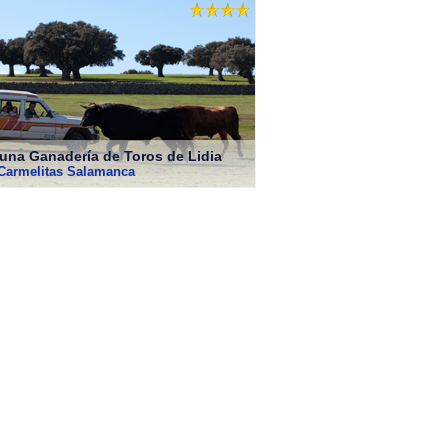
a una Ganadería de Toros de Lidia
Carmelitas Salamanca