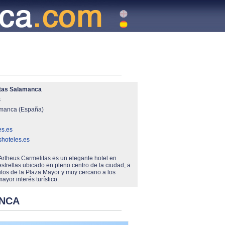
tas Salamanca
s
manca (España)
es.es
shoteles.es
 Artheus Carmelitas es un elegante hotel en
trellas ubicado en pleno centro de la ciudad, a
tos de la Plaza Mayor y muy cercano a los
or interés turístico.
ANCA