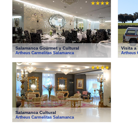
Salamanca Gourmet y Cultural
Visita 
Artheus Carmelitas Salamanca
Artheus 
Salamanca Cultural
Artheus Carmelitas Salamanca