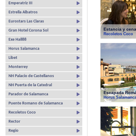
Emperatriz III
Estrella Albatros
Eurostars Las Claras
Estancia y cena
Gran Hotel Corona Sol
Recoletos Coco
Exe Hall88
Horus Salamanca
Libet
Monterrey
NH Palacio de Castellanos
NH Puerta de la Catedral
Escapada Romá
Parador de Salamanca
Horus Salamanc
Puente Romano de Salamanca
Recoletos Coco
Rector
Regio