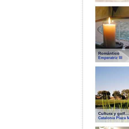
Romántico
Emperatriz III
Cultura y golf…
Catalonia Plaza