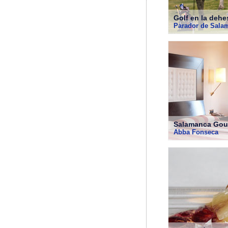
Golf en la dehe
Parador de Sala
Salamanca Gou
Abba Fonseca