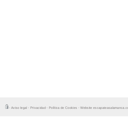
-
Aviso legal
-
Privacidad
-
Política de Cookies
- Website
escapateasalamanca.