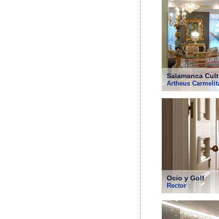
Salamanca Cult
Artheus Carmeli
Ocio y Golf
Rector