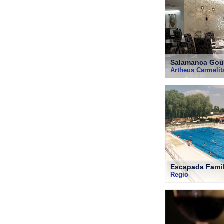
Salamanca Gour
Artheus Carmeli
Escapada Famil
Regio