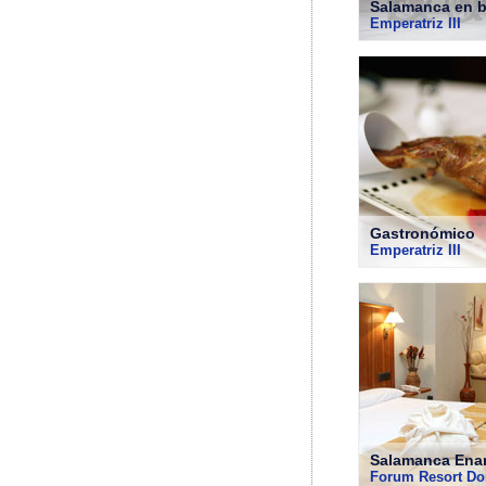
Salamanca en b
Emperatriz III
Gastronómico
Emperatriz III
Salamanca Ena
Forum Resort Do