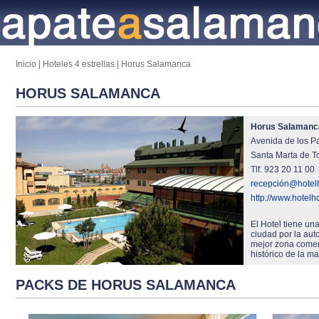
Inicio
|
Hoteles 4 estrellas
|
Horus Salamanca
HORUS SALAMANCA
Horus Salamanc
Avenida de los P
Santa Marta de T
Tlf. 923 20 11 00
recepción@hotel
http://www.hotel
El Hotel tiene una
ciudad por la aut
mejor zona comerc
histórico de la m
PACKS DE HORUS SALAMANCA