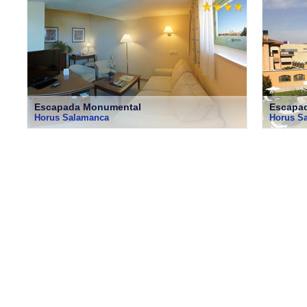
Escapada Monumental
Escapa
Horus Salamanca
Horus S