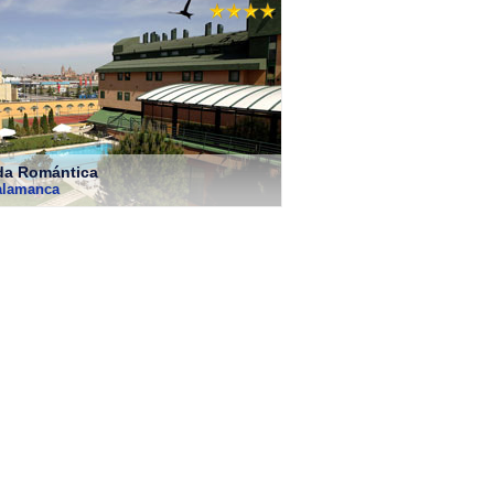
da Romántica
alamanca