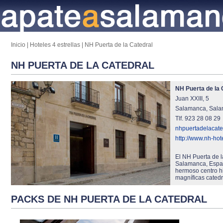
Inicio
|
Hoteles 4 estrellas
|
NH Puerta de la Catedral
NH PUERTA DE LA CATEDRAL
NH Puerta de la 
Juan XXIII, 5
Salamanca, Sala
Tlf. 923 28 08 29
nhpuertadelacat
http://www.nh-hot
El NH Puerta de la
Salamanca, Españ
hermoso centro hi
magníficas catedr
PACKS DE NH PUERTA DE LA CATEDRAL